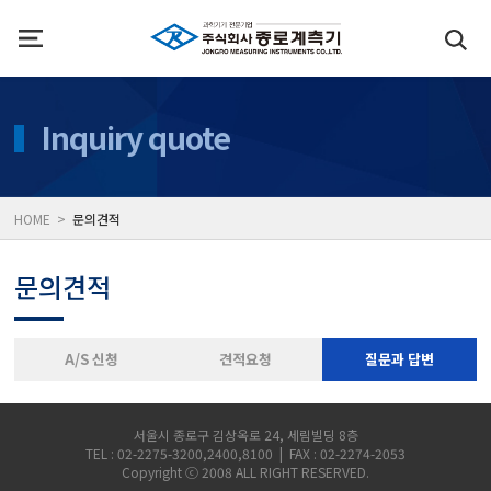
인사말
수질측정기
Inquiry quote
위치
대기공기질/미세먼지/가
HOME >
문의견적
풍속풍량계/온도계/온습
문의견적
당도/농도/염도/당산도/
A/S 신청
견적요청
질문과 답변
전자저울/점도계/핀홀탐
서울시 종로구 김상옥로 24, 세림빌딩 8층
TEL : 02-2275-3200,2400,8100 | FAX : 02-2274-2053
Copyright ⓒ 2008 ALL RIGHT RESERVED.