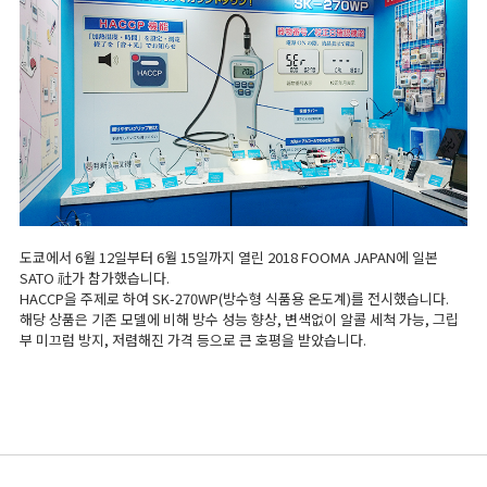
마이크로피펫
수분계/회전계/도막두께
현미경/확대경
색차계/광택계/조도계/
도쿄에서 6월 12일부터 6월 15일까지 열린 2018 FOOMA JAPAN에 일본
SATO 社가 참가했습니다.
HACCP을 주제로 하여 SK-270WP(방수형 식품용 온도계)를 전시했습니다.
농업/임업/해양측정기
해당 상품은 기존 모델에 비해 방수
성능 향상, 변색없이
알콜 세척 가능, 그립
부 미끄럼 방지, 저렴해진 가격 등으로 큰 호평을 받았습니다.
경도계/물리/물성측정기
진공계/차압계/진공펌프