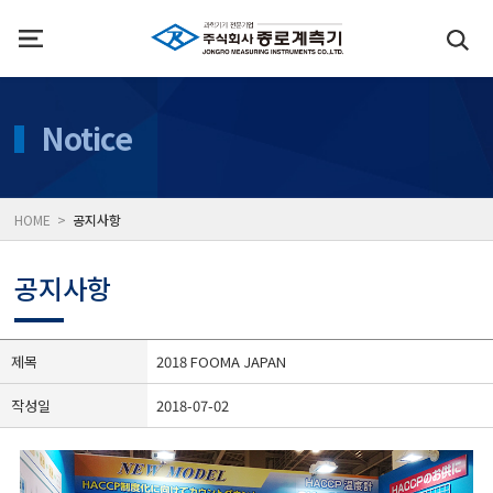
인사말
수질측정기
Notice
위치
대기공기질/미세먼지/가
HOME >
공지사항
풍속풍량계/온도계/온습
공지사항
당도/농도/염도/당산도/
제목
2018 FOOMA JAPAN
작성일
2018-07-02
전자저울/점도계/핀홀탐