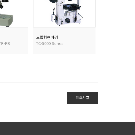
도립형현미경
TR-PB
TC-5000 Series
제조사별