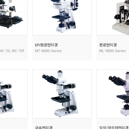
EPi형광현미경
편광현미경
MC-70, MC-70T
MT-6000 Series
ML-9000 Series
금속현미경
임상/위상차현미경