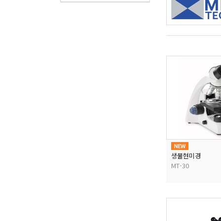
생물현미경
MT-30