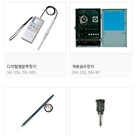
마이크로피펫
수분계/회전계/도막두께
현미경/확대경
색차계/광택계/조도계/
디지털염분측정기
자동급수장치
SK-10S, TM-30D
DM-105, DM-8P
농업/임업/해양측정기
경도계/물리/물성측정기
진공계/차압계/진공펌프