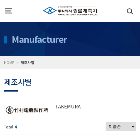
인사말
수질측정기
Manufacturer
위치
대기공기질/미세먼지/가
HOME >
제조사별
풍속풍량계/온도계/온습
제조사별
당도/농도/염도/당산도/
TAKEMURA
전자저울/점도계/핀홀탐
Total
4