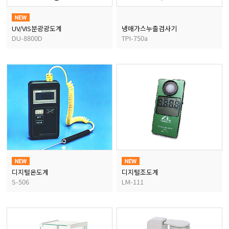
UV/VIS분광광도계
냉매가스누출검사기
균질기/원심분리기/초음
DU-8800D
TPI-750a
이화학기기/교반기
열화상카메라
디지털온도계
디지털조도계
S-506
LM-111