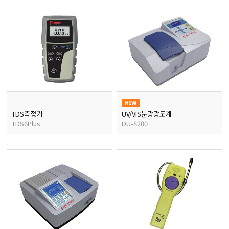
마이크로피펫
수분계/회전계/도막두께
현미경/확대경
색차계/광택계/조도계/
TDS측정기
UV/VIS분광광도계
TDS6Plus
DU-8200
농업/임업/해양측정기
경도계/물리/물성측정기
진공계/차압계/진공펌프