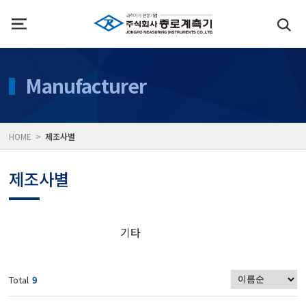
인사말
수질측정기
Manufacturer
위치
대기공기질/미세먼지/가
HOME >
제조사별
풍속풍량계/온도계/온습
제조사별
당도/농도/염도/당산도/
기타
전자저울/점도계/핀홀탐
Total
9