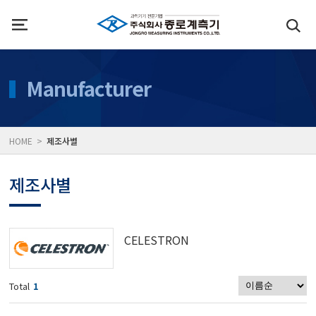
인사말
수질측정기
Manufacturer
위치
대기공기질/미세먼지/가
HOME >
제조사별
풍속풍량계/온도계/온습
제조사별
당도/농도/염도/당산도/
CELESTRON
전자저울/점도계/핀홀탐
Total
1