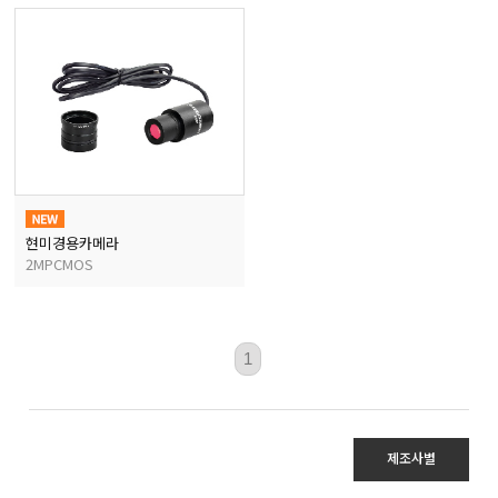
마이크로피펫
수분계/회전계/도막두께
현미경/확대경
색차계/광택계/조도계/
현미경용카메라
2MPCMOS
농업/임업/해양측정기
1
경도계/물리/물성측정기
제조사별
진공계/차압계/진공펌프