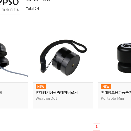
Total
:
4
계
휴대형기상관측데이터로거
휴대형초음파풍속
WeatherDot
Portable Mini
1