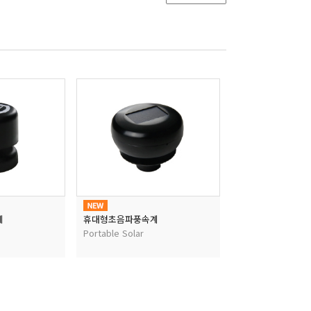
계
휴대형초음파풍속계
Portable Solar