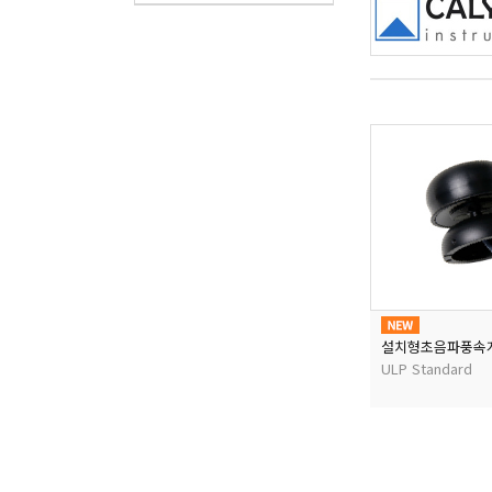
설치형초음파풍속
ULP Standard