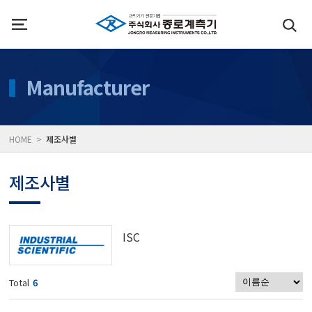
인사말
수질측정기
Manufacturer
위치
대기공기질/미세먼지/가
HOME >
제조사별
풍속풍량계/온도계/온습
제조사별
당도/농도/염도/당산도/
ISC
전자저울/점도계/핀홀탐
Total
6