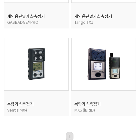
개인용단일가스측정기
개인용단일가스측정기
균질기/원심분리기/초음
GASBADGE®PRO
Tango TX1
이화학기기/교반기
열화상카메라
복합가스측정기
복합가스측정기
Ventis MX4
MX6 (iBRID)
1