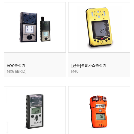
마이크로피펫
수분계/회전계/도막두께
현미경/확대경
색차계/광택계/조도계/
VOC측정기
[단종]복합가스측정기
MX6 (iBRID)
M40
농업/임업/해양측정기
경도계/물리/물성측정기
진공계/차압계/진공펌프