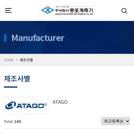
인사말
수질측정기
Manufacturer
위치
대기공기질/미세먼지/가
HOME >
제조사별
풍속풍량계/온도계/온습
제조사별
당도/농도/염도/당산도/
ATAGO
전자저울/점도계/핀홀탐
Total
146