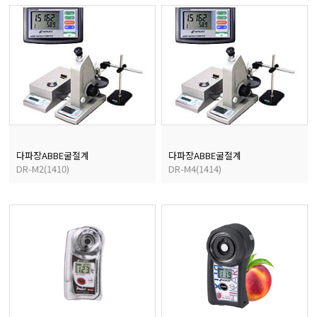
마이크로피펫
수분계/회전계/도막두께
현미경/확대경
색차계/광택계/조도계/
다파장ABBE굴절계
다파장ABBE굴절계
DR-M2(1410)
DR-M4(1414)
농업/임업/해양측정기
경도계/물리/물성측정기
진공계/차압계/진공펌프