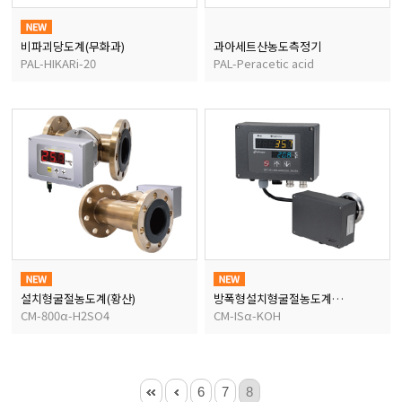
비파괴당도계(무화과)
과아세트산농도측정기
균질기/원심분리기/초음
PAL-HIKARi-20
PAL-Peracetic acid
이화학기기/교반기
열화상카메라
설치형굴절농도계(황산)
방폭형설치형굴절농도계(수산화칼륨)
CM-800α-H2SO4
CM-ISα-KOH
6
7
8