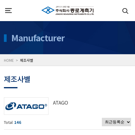
인사말
수질측정기
Manufacturer
위치
대기공기질/미세먼지/가
HOME >
제조사별
풍속풍량계/온도계/온습
제조사별
당도/농도/염도/당산도/
ATAGO
전자저울/점도계/핀홀탐
Total
146