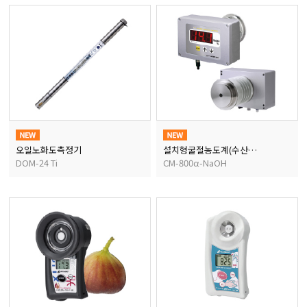
마이크로피펫
수분계/회전계/도막두께
현미경/확대경
색차계/광택계/조도계/
오일노화도측정기
설치형굴절농도계(수산화나트륨)
DOM-24 Ti
CM-800α-NaOH
농업/임업/해양측정기
경도계/물리/물성측정기
진공계/차압계/진공펌프