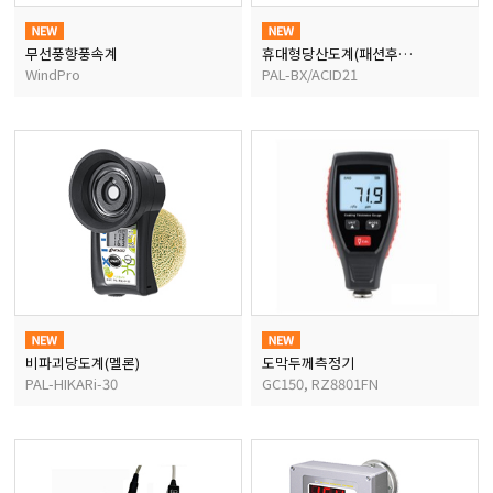
무선풍향풍속계
휴대형당산도계(패션후르츠)
WindPro
PAL-BX/ACID21
비파괴당도계(멜론)
도막두께측정기
PAL-HIKARi-30
GC150, RZ8801FN