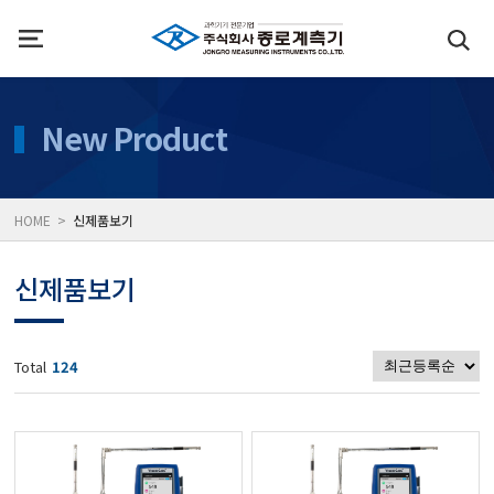
인사말
수질측정기
New Product
위치
대기공기질/미세먼지/가
HOME >
신제품보기
풍속풍량계/온도계/온습
신제품보기
당도/농도/염도/당산도/
Total
124
전자저울/점도계/핀홀탐