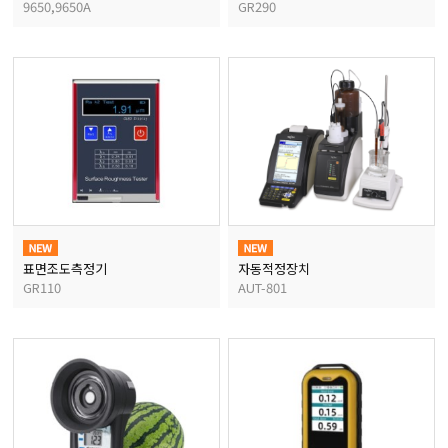
9650,9650A
GR290
균질기/원심분리기/초음
이화학기기/교반기
열화상카메라
표면조도측정기
자동적정장치
GR110
AUT-801