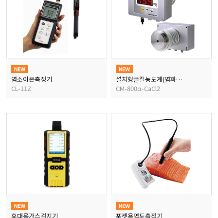
염소이온측정기
설치형굴절농도계(염화칼슘)
CL-11Z
CM-800α-CaCl2
휴대용가스검지기
포켓용염도측정기