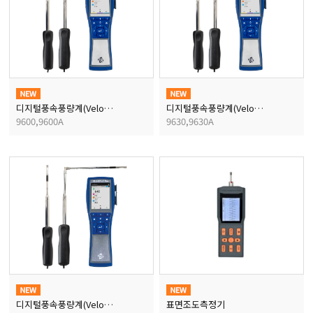
마이크로피펫
수분계/회전계/도막두께
현미경/확대경
디지털풍속풍량계(VelociCalc)
디지털풍속풍량계(VelociCalc)
9600,9600A
9630,9630A
색차계/광택계/조도계/
농업/임업/해양측정기
경도계/물리/물성측정기
진공계/차압계/진공펌프
디지털풍속풍량계(VelociCalc)
표면조도측정기