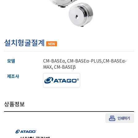
마이크로피펫
수분계/회전계/도막두께
설치형굴절계
현미경/확대경
모델
CM-BASEα, CM-BASEα-PLUS,CM-BASEα-
색차계/광택계/조도계/
MAX, CM-BASEβ
제조사
농업/임업/해양측정기
상품정보
경도계/물리/물성측정기
진공계/차압계/진공펌프