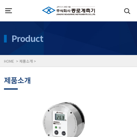
인사말
수질측정기
Product
위치
대기공기질/미세먼지/가
HOME > 제품소개 >
풍속풍량계/온도계/온습
제품소개
당도/농도/염도/당산도/
전자저울/점도계/핀홀탐