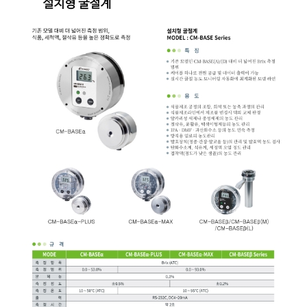
균질기/원심분리기/초음
이화학기기/교반기
열화상카메라