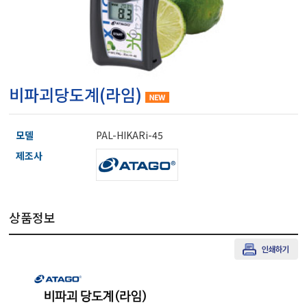
마이크로피펫
수분계/회전계/도막두께
비파괴당도계(라임)
현미경/확대경
모델
PAL-HIKARi-45
색차계/광택계/조도계/
제조사
농업/임업/해양측정기
상품정보
경도계/물리/물성측정기
진공계/차압계/진공펌프