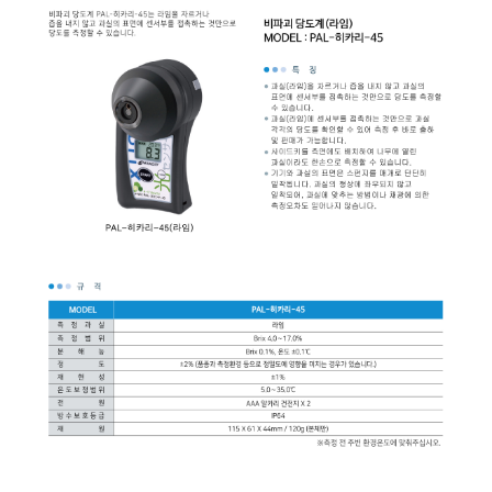
균질기/원심분리기/초음
이화학기기/교반기
열화상카메라