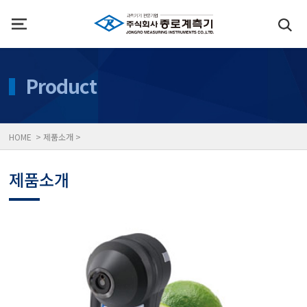
인사말
수질측정기
Product
위치
대기공기질/미세먼지/가
HOME > 제품소개 >
풍속풍량계/온도계/온습
제품소개
당도/농도/염도/당산도/
전자저울/점도계/핀홀탐