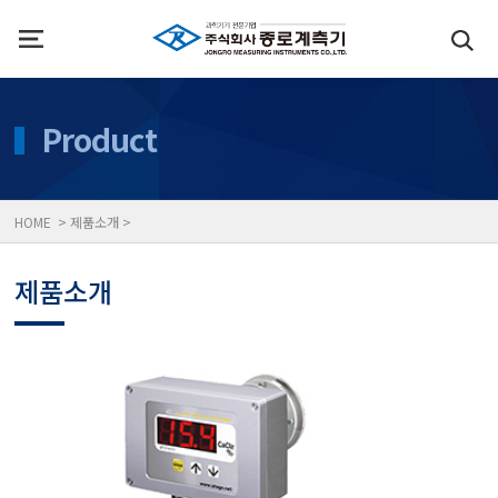
인사말
수질측정기
Product
위치
대기공기질/미세먼지/가
HOME > 제품소개 >
풍속풍량계/온도계/온습
제품소개
당도/농도/염도/당산도/
전자저울/점도계/핀홀탐