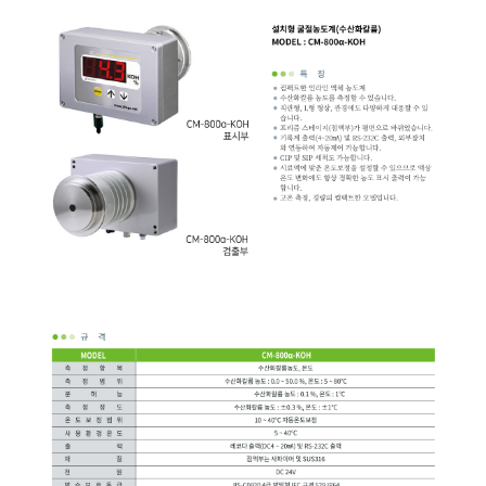
균질기/원심분리기/초음
이화학기기/교반기
열화상카메라