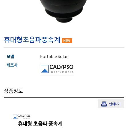
마이크로피펫
수분계/회전계/도막두께
휴대형초음파풍속계
현미경/확대경
모델
Portable Solar
색차계/광택계/조도계/
제조사
농업/임업/해양측정기
상품정보
경도계/물리/물성측정기
진공계/차압계/진공펌프