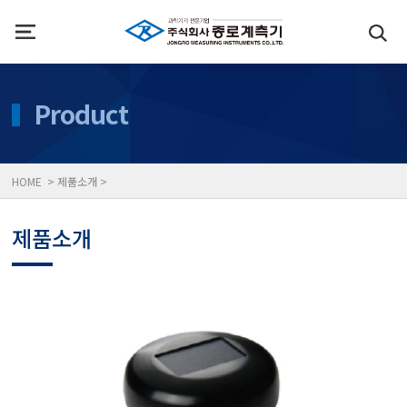
인사말
수질측정기
Product
위치
대기공기질/미세먼지/가
HOME > 제품소개 >
풍속풍량계/온도계/온습
제품소개
당도/농도/염도/당산도/
전자저울/점도계/핀홀탐