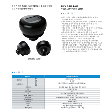
균질기/원심분리기/초음
이화학기기/교반기
열화상카메라