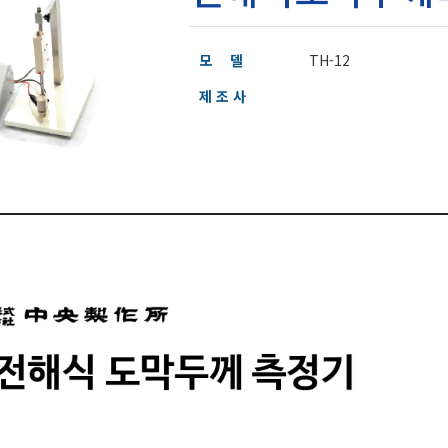
모 델
TH-12
제 조 사