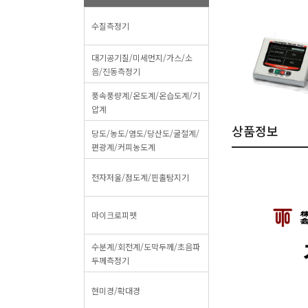
수질측정기
대기공기질/미세먼지/가스/소
음/진동측정기
풍속풍량계/온도계/온습도계/기
압계
상품정보
당도/농도/염도/당산도/굴절계/
편광계/커피농도계
전자저울/점도계/핀홀탐지기
마이크로피펫
수분계/회전계/도막두께/초음파
두께측정기
현미경/확대경