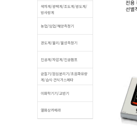
색차계/광택계/조도계/광도계/
방사랑계
농업/임업/해양측정기
경도계/물리/물성측정기
진공계/차압계/진공펌프
균질기/원심분리기/초음파유량
계/습식·건식가스메타
이화학기기/교반기
열화상카메라