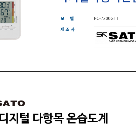
모 델
PC-7300GTI
제 조 사