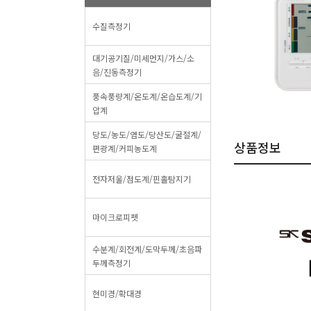
수질측정기
대기공기질/미세먼지/가스/소
음/진동측정기
풍속풍량계/온도계/온습도계/기
압계
당도/농도/염도/당산도/굴절계/
상품정보
편광계/커피농도계
전자저울/점도계/핀홀탐지기
마이크로피펫
수분계/회전계/도막두께/초음파
두께측정기
현미경/확대경