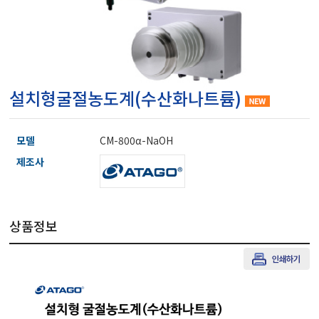
마이크로피펫
수분계/회전계/도막두께
설치형굴절농도계(수산화나트륨)
현미경/확대경
모델
CM-800α-NaOH
색차계/광택계/조도계/
제조사
농업/임업/해양측정기
상품정보
경도계/물리/물성측정기
진공계/차압계/진공펌프