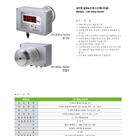
균질기/원심분리기/초음
이화학기기/교반기
열화상카메라