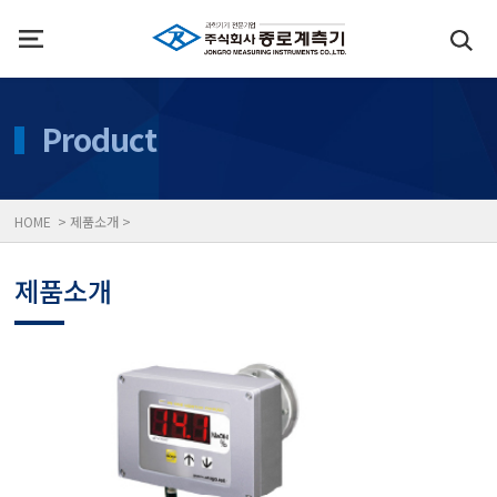
인사말
수질측정기
Product
위치
대기공기질/미세먼지/가
HOME > 제품소개 >
풍속풍량계/온도계/온습
제품소개
당도/농도/염도/당산도/
전자저울/점도계/핀홀탐