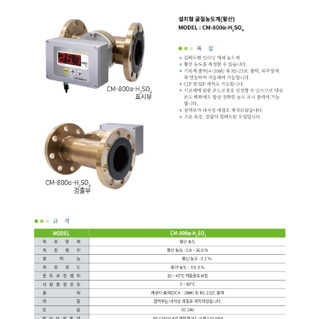
균질기/원심분리기/초음
이화학기기/교반기
열화상카메라