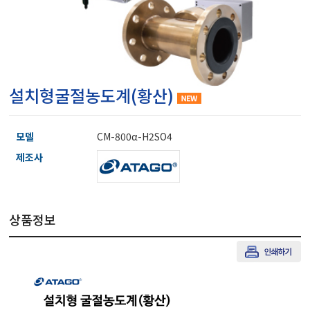
마이크로피펫
수분계/회전계/도막두께
설치형굴절농도계(황산)
현미경/확대경
모델
CM-800α-H2SO4
색차계/광택계/조도계/
제조사
농업/임업/해양측정기
상품정보
경도계/물리/물성측정기
진공계/차압계/진공펌프