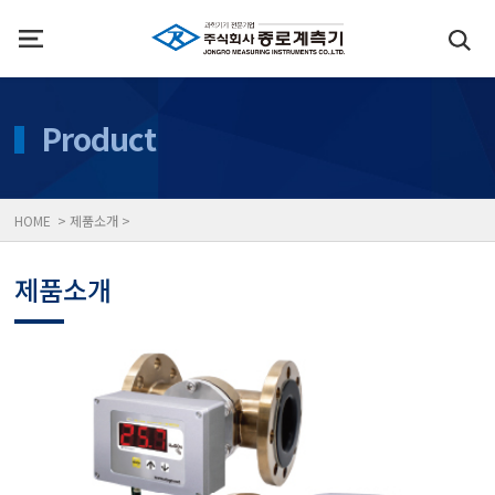
인사말
수질측정기
Product
위치
대기공기질/미세먼지/가
HOME > 제품소개 >
풍속풍량계/온도계/온습
제품소개
당도/농도/염도/당산도/
전자저울/점도계/핀홀탐