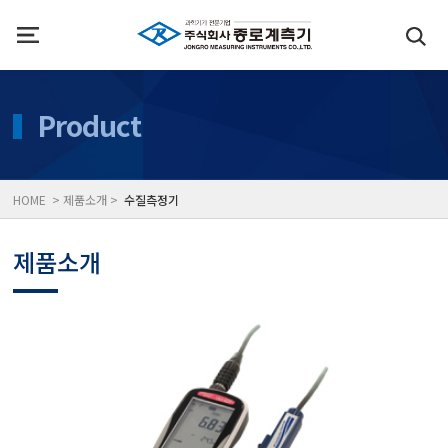
인사말
수질측정기
Product
위치
대기공기질/미세먼지/가
HOME > 제품소개 >
수질측정기
풍속풍량계/온도계/온습
제품소개
당도/농도/염도/당산도/
전자저울/점도계/핀홀탐