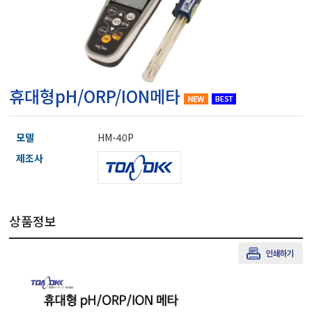
마이크로피펫
수분계/회전계/도막두께
휴대형pH/ORP/ION메타
현미경/확대경
모델
HM-40P
색차계/광택계/조도계/
제조사
농업/임업/해양측정기
상품정보
경도계/물리/물성측정기
진공계/차압계/진공펌프