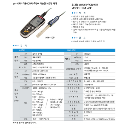
균질기/원심분리기/초음
이화학기기/교반기
열화상카메라