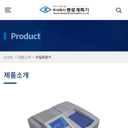
인사말
수질측정기
Product
위치
대기공기질/미세먼지/가
HOME > 제품소개 >
수질측정기
풍속풍량계/온도계/온습
제품소개
당도/농도/염도/당산도/
전자저울/점도계/핀홀탐