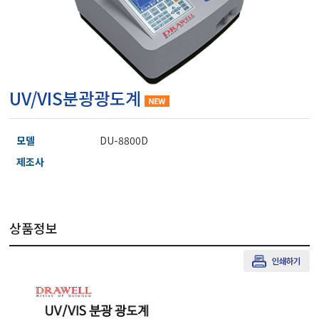
마이크로피펫
수분계/회전계/도막두께
UV/VIS분광광도계
현미경/확대경
모델
DU-8800D
색차계/광택계/조도계/
제조사
농업/임업/해양측정기
상품정보
경도계/물리/물성측정기
진공계/차압계/진공펌프