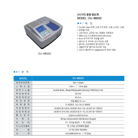
균질기/원심분리기/초음
이화학기기/교반기
열화상카메라