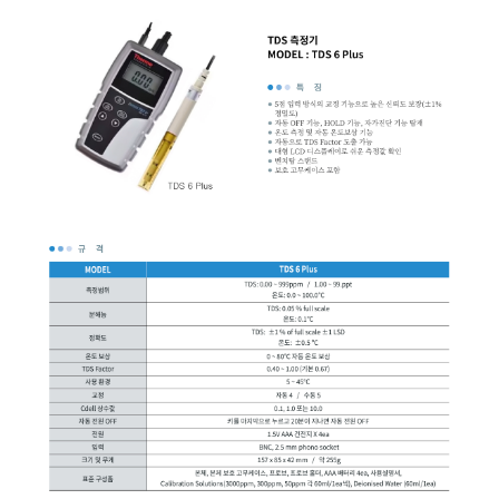
균질기/원심분리기/초음
이화학기기/교반기
열화상카메라