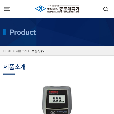
인사말
수질측정기
Product
위치
대기공기질/미세먼지/가
HOME > 제품소개 >
수질측정기
풍속풍량계/온도계/온습
제품소개
당도/농도/염도/당산도/
전자저울/점도계/핀홀탐