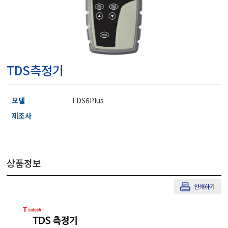
마이크로피펫
수분계/회전계/도막두께
TDS측정기
현미경/확대경
모델
TDS6Plus
색차계/광택계/조도계/
제조사
농업/임업/해양측정기
상품정보
경도계/물리/물성측정기
진공계/차압계/진공펌프