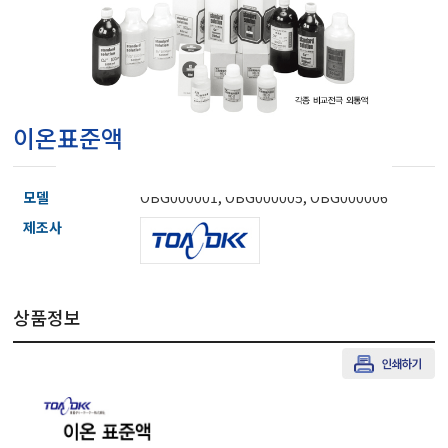
마이크로피펫
수분계/회전계/도막두께
이온표준액
현미경/확대경
모델
OBG000001, OBG000005, OBG000006
색차계/광택계/조도계/
제조사
농업/임업/해양측정기
상품정보
경도계/물리/물성측정기
진공계/차압계/진공펌프