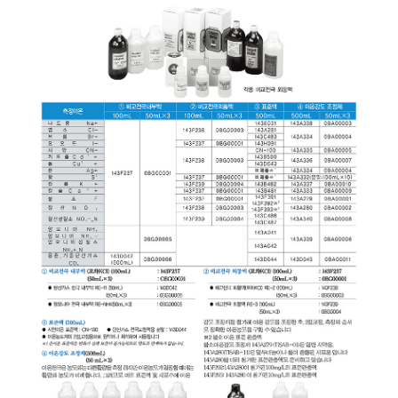
균질기/원심분리기/초음
이화학기기/교반기
열화상카메라