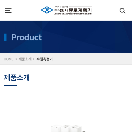
인사말
수질측정기
Product
위치
대기공기질/미세먼지/가
HOME > 제품소개 >
수질측정기
풍속풍량계/온도계/온습
제품소개
당도/농도/염도/당산도/
전자저울/점도계/핀홀탐