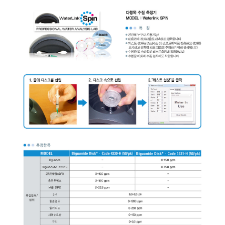
균질기/원심분리기/초음
이화학기기/교반기
열화상카메라