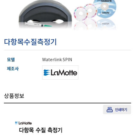
마이크로피펫
수분계/회전계/도막두께
다항목수질측정기
현미경/확대경
모델
Waterlink SPIN
색차계/광택계/조도계/
제조사
농업/임업/해양측정기
상품정보
경도계/물리/물성측정기
진공계/차압계/진공펌프