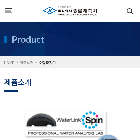
인사말
수질측정기
Product
위치
대기공기질/미세먼지/가
HOME > 제품소개 >
수질측정기
풍속풍량계/온도계/온습
제품소개
당도/농도/염도/당산도/
전자저울/점도계/핀홀탐