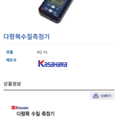
마이크로피펫
수분계/회전계/도막두께
다항목수질측정기
현미경/확대경
모델
AQ-V1
색차계/광택계/조도계/
제조사
농업/임업/해양측정기
상품정보
경도계/물리/물성측정기
진공계/차압계/진공펌프