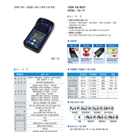
균질기/원심분리기/초음
이화학기기/교반기
열화상카메라