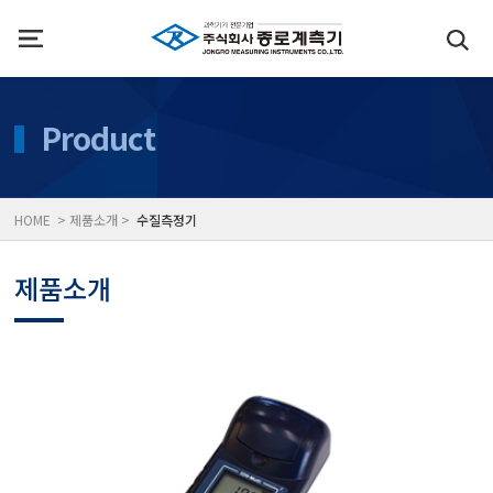
인사말
수질측정기
Product
위치
대기공기질/미세먼지/가
HOME > 제품소개 >
수질측정기
풍속풍량계/온도계/온습
제품소개
당도/농도/염도/당산도/
전자저울/점도계/핀홀탐