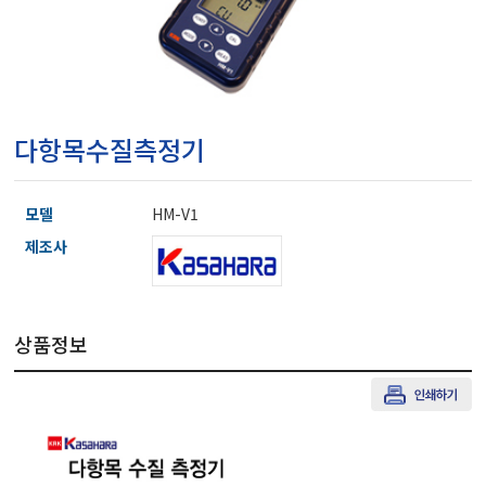
마이크로피펫
수분계/회전계/도막두께
다항목수질측정기
현미경/확대경
모델
HM-V1
색차계/광택계/조도계/
제조사
농업/임업/해양측정기
상품정보
경도계/물리/물성측정기
진공계/차압계/진공펌프