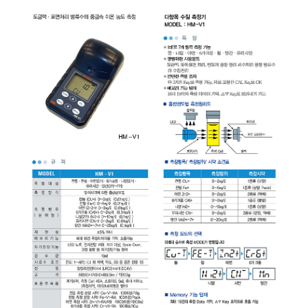
균질기/원심분리기/초음
이화학기기/교반기
열화상카메라