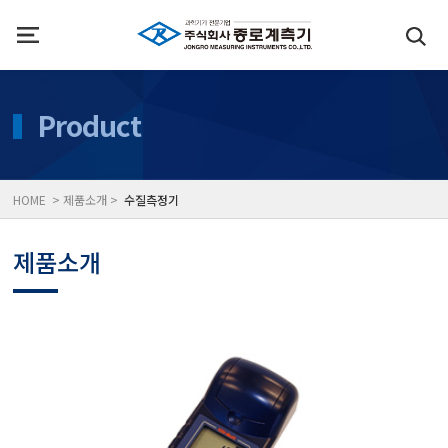
인사말
수질측정기
Product
위치
대기공기질/미세먼지/가
HOME > 제품소개 >
수질측정기
풍속풍량계/온도계/온습
제품소개
당도/농도/염도/당산도/
전자저울/점도계/핀홀탐