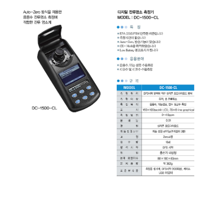
균질기/원심분리기/초음
이화학기기/교반기
열화상카메라