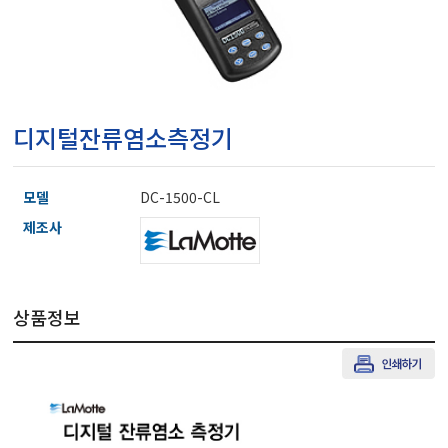
마이크로피펫
수분계/회전계/도막두께
디지털잔류염소측정기
현미경/확대경
모델
DC-1500-CL
색차계/광택계/조도계/
제조사
농업/임업/해양측정기
상품정보
경도계/물리/물성측정기
진공계/차압계/진공펌프