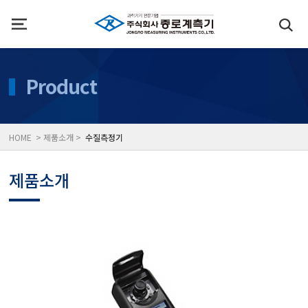
인사말
수질측정기
Product
위치
대기공기질/미세먼지/가
HOME > 제품소개 >
수질측정기
풍속풍량계/온도계/온습
제품소개
당도/농도/염도/당산도/
전자저울/점도계/핀홀탐