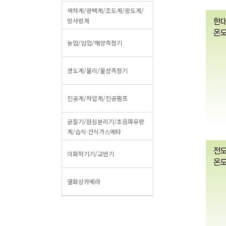
색차계/광택계/조도계/광도계/
방사랑계
농업/임업/해양측정기
경도계/물리/물성측정기
진공계/차압계/진공펌프
균질기/원심분리기/초음파유량
계/습식·건식가스메타
이화학기기/교반기
열화상카메라