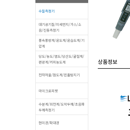
수질측정기
대기공기질/미세먼지/가스/소
음/진동측정기
풍속풍량계/온도계/온습도계/기
압계
당도/농도/염도/당산도/굴절계/
상품정보
편광계/커피농도계
전자저울/점도계/핀홀탐지기
마이크로피펫
수분계/회전계/도막두께/초음파
두께측정기
현미경/확대경