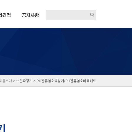
 제품소개 >
수질측정기 >
PH잔류염소측정기/PH잔류염소비색키트
기