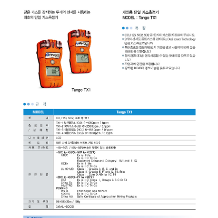
균질기/원심분리기/초음
이화학기기/교반기
열화상카메라