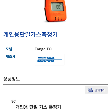
마이크로피펫
수분계/회전계/도막두께
개인용단일가스측정기
현미경/확대경
모델
Tango TX1
색차계/광택계/조도계/
제조사
농업/임업/해양측정기
상품정보
경도계/물리/물성측정기
진공계/차압계/진공펌프