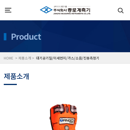
인사말
수질측정기
Product
위치
대기공기질/미세먼지/가
HOME > 제품소개 >
대기공기질/미세먼지/가스/소음/진동측정기
풍속풍량계/온도계/온습
제품소개
당도/농도/염도/당산도/
전자저울/점도계/핀홀탐