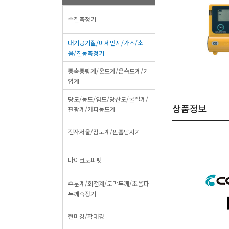
수질측정기
대기공기질/미세먼지/가스/소
음/진동측정기
풍속풍량계/온도계/온습도계/기
압계
당도/농도/염도/당산도/굴절계/
상품정보
편광계/커피농도계
전자저울/점도계/핀홀탐지기
마이크로피펫
수분계/회전계/도막두께/초음파
두께측정기
현미경/확대경