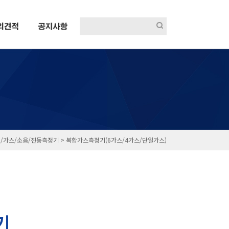
/가스/소음/진동측정기 >
복합가스측정기(6가스/4가스/단일가스)
기