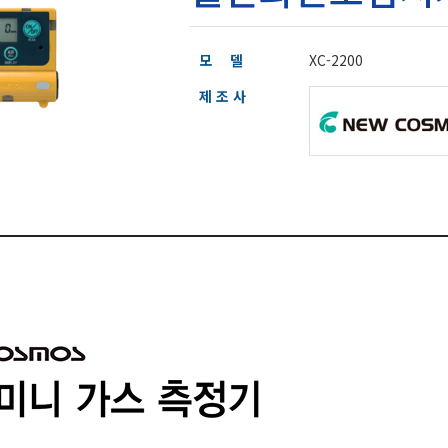
모 델
XC-2200
제 조 사