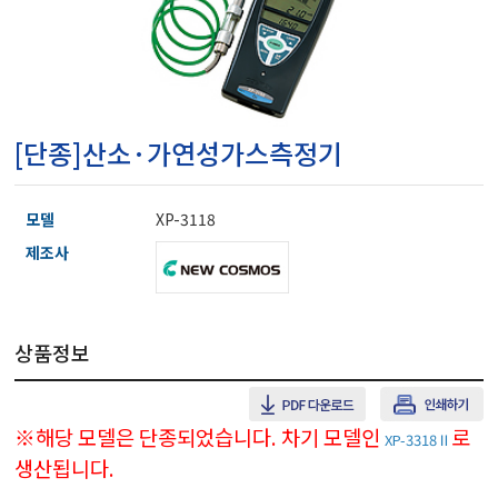
마이크로피펫
수분계/회전계/도막두께
[단종]산소·가연성가스측정기
현미경/확대경
모델
XP-3118
색차계/광택계/조도계/
제조사
농업/임업/해양측정기
상품정보
경도계/물리/물성측정기
※해당 모델은 단종되었습니다. 차기 모델인
로
XP-3318Ⅱ
생산됩니다.
진공계/차압계/진공펌프