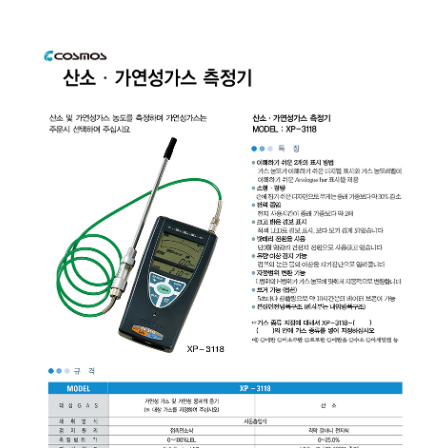
균질기/원심분리기/초음
이화학기기/교반기
열화상카메라