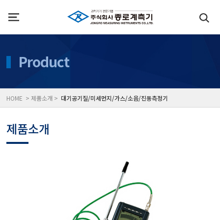
인사말
수질측정기
Product
위치
대기공기질/미세먼지/가
HOME > 제품소개 >
대기공기질/미세먼지/가스/소음/진동측정기
풍속풍량계/온도계/온습
제품소개
당도/농도/염도/당산도/
전자저울/점도계/핀홀탐