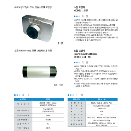
균질기/원심분리기/초음
이화학기기/교반기
열화상카메라