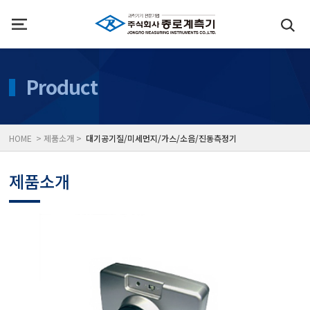
인사말
수질측정기
Product
위치
대기공기질/미세먼지/가
HOME > 제품소개 >
대기공기질/미세먼지/가스/소음/진동측정기
풍속풍량계/온도계/온습
제품소개
당도/농도/염도/당산도/
전자저울/점도계/핀홀탐