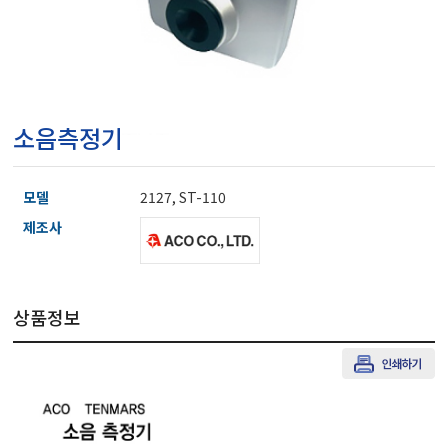
마이크로피펫
수분계/회전계/도막두께
소음측정기
현미경/확대경
모델
2127, ST-110
색차계/광택계/조도계/
제조사
농업/임업/해양측정기
상품정보
경도계/물리/물성측정기
진공계/차압계/진공펌프