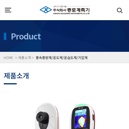
인사말
수질측정기
Product
위치
대기공기질/미세먼지/가
HOME > 제품소개 >
풍속풍량계/온도계/온습도계/기압계
풍속풍량계/온도계/온습
제품소개
당도/농도/염도/당산도/
전자저울/점도계/핀홀탐