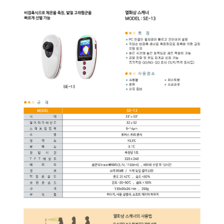
균질기/원심분리기/초음
이화학기기/교반기
열화상카메라