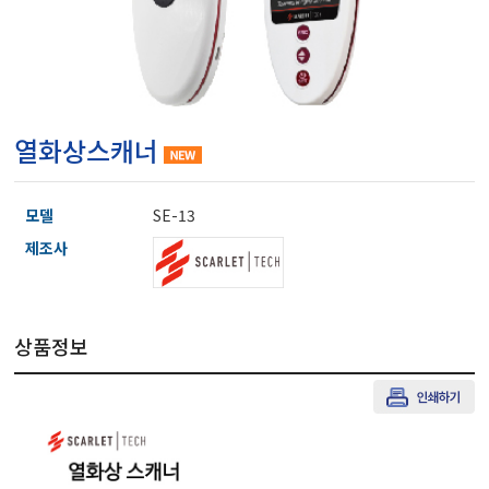
마이크로피펫
수분계/회전계/도막두께
열화상스캐너
현미경/확대경
모델
SE-13
색차계/광택계/조도계/
제조사
농업/임업/해양측정기
상품정보
경도계/물리/물성측정기
진공계/차압계/진공펌프