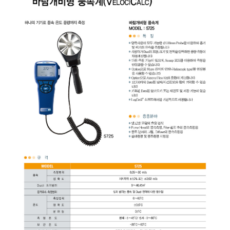
균질기/원심분리기/초음
이화학기기/교반기
열화상카메라