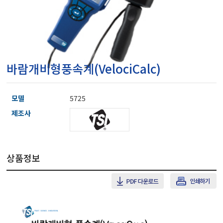
마이크로피펫
수분계/회전계/도막두께
바람개비형풍속계(VelociCalc)
현미경/확대경
모델
5725
색차계/광택계/조도계/
제조사
농업/임업/해양측정기
상품정보
경도계/물리/물성측정기
진공계/차압계/진공펌프