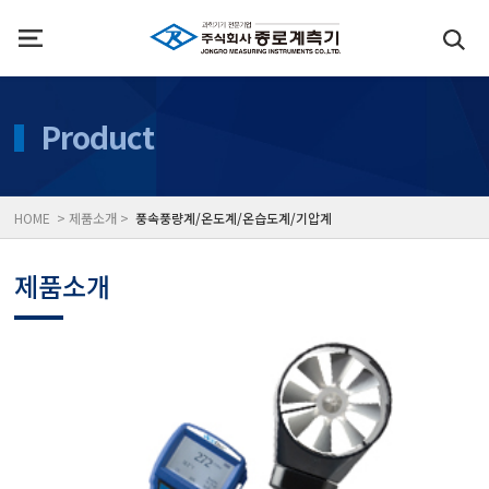
인사말
수질측정기
Product
위치
대기공기질/미세먼지/가
HOME > 제품소개 >
풍속풍량계/온도계/온습도계/기압계
풍속풍량계/온도계/온습
제품소개
당도/농도/염도/당산도/
전자저울/점도계/핀홀탐