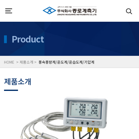
인사말
수질측정기
Product
위치
대기공기질/미세먼지/가
HOME > 제품소개 >
풍속풍량계/온도계/온습도계/기압계
풍속풍량계/온도계/온습
제품소개
당도/농도/염도/당산도/
전자저울/점도계/핀홀탐