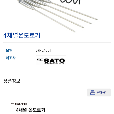
마이크로피펫
수분계/회전계/도막두께
4채널온도로거
현미경/확대경
모델
SK-L400T
색차계/광택계/조도계/
제조사
농업/임업/해양측정기
상품정보
경도계/물리/물성측정기
진공계/차압계/진공펌프