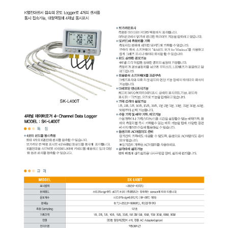
균질기/원심분리기/초음
이화학기기/교반기
열화상카메라