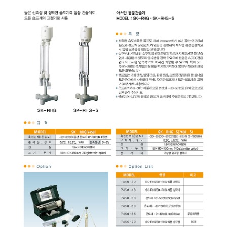
균질기/원심분리기/초음
이화학기기/교반기
열화상카메라