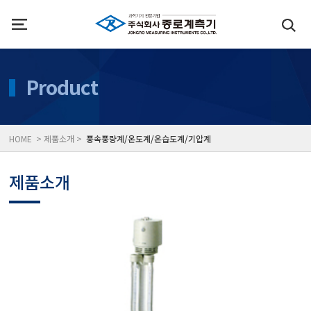
인사말
수질측정기
Product
위치
대기공기질/미세먼지/가
HOME > 제품소개 >
풍속풍량계/온도계/온습도계/기압계
풍속풍량계/온도계/온습
제품소개
당도/농도/염도/당산도/
전자저울/점도계/핀홀탐