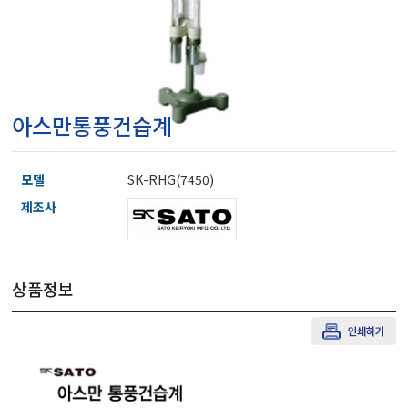
마이크로피펫
수분계/회전계/도막두께
아스만통풍건습계
현미경/확대경
모델
SK-RHG(7450)
색차계/광택계/조도계/
제조사
농업/임업/해양측정기
상품정보
경도계/물리/물성측정기
진공계/차압계/진공펌프