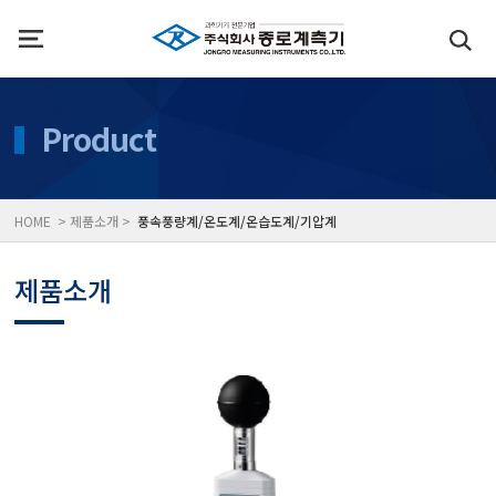
인사말
수질측정기
Product
위치
대기공기질/미세먼지/가
HOME > 제품소개 >
풍속풍량계/온도계/온습도계/기압계
풍속풍량계/온도계/온습
제품소개
당도/농도/염도/당산도/
전자저울/점도계/핀홀탐