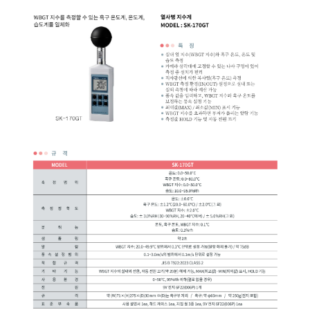
균질기/원심분리기/초음
이화학기기/교반기
열화상카메라