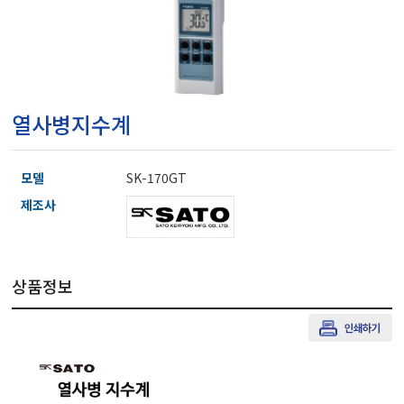
마이크로피펫
수분계/회전계/도막두께
열사병지수계
현미경/확대경
모델
SK-170GT
색차계/광택계/조도계/
제조사
농업/임업/해양측정기
상품정보
경도계/물리/물성측정기
진공계/차압계/진공펌프