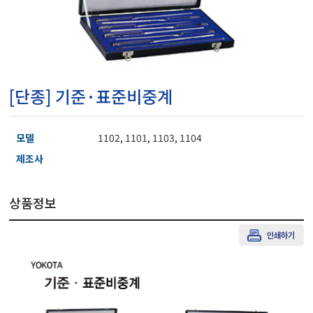
마이크로피펫
수분계/회전계/도막두께
[단종] 기준·표준비중계
현미경/확대경
모델
1102, 1101, 1103, 1104
색차계/광택계/조도계/
제조사
상품정보
농업/임업/해양측정기
경도계/물리/물성측정기
진공계/차압계/진공펌프