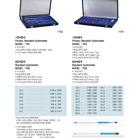
균질기/원심분리기/초음
이화학기기/교반기
열화상카메라