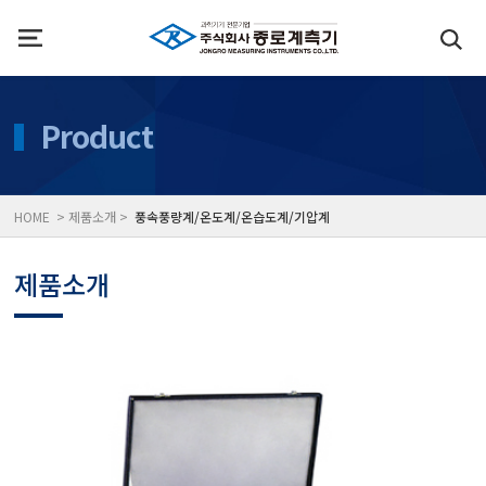
인사말
수질측정기
Product
위치
대기공기질/미세먼지/가
HOME > 제품소개 >
풍속풍량계/온도계/온습도계/기압계
풍속풍량계/온도계/온습
제품소개
당도/농도/염도/당산도/
전자저울/점도계/핀홀탐