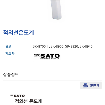
마이크로피펫
수분계/회전계/도막두께
적외선온도계
현미경/확대경
모델
SK-8700Ⅱ, SK-8900, SK-8920, SK-8940
색차계/광택계/조도계/
제조사
농업/임업/해양측정기
상품정보
경도계/물리/물성측정기
진공계/차압계/진공펌프