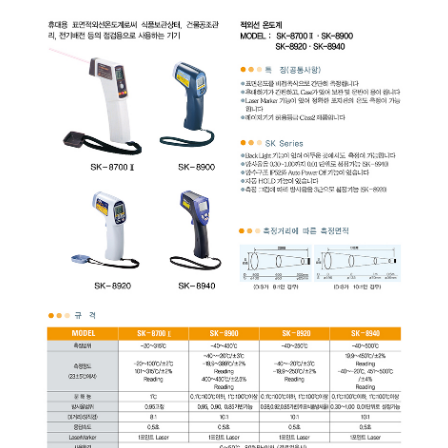
균질기/원심분리기/초음
이화학기기/교반기
열화상카메라