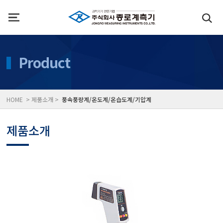
인사말
수질측정기
Product
위치
대기공기질/미세먼지/가
HOME > 제품소개 >
풍속풍량계/온도계/온습도계/기압계
풍속풍량계/온도계/온습
제품소개
당도/농도/염도/당산도/
전자저울/점도계/핀홀탐