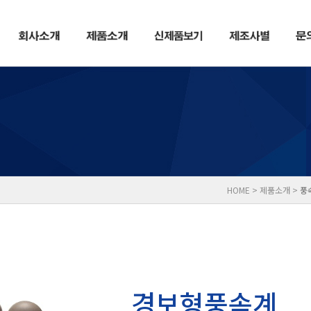
HOME > 제품소개 >
풍
경보형풍속계