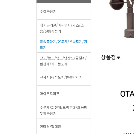
수질측정기
대기공기질/미세먼지/가스/소
음/진동측정기
풍속풍량계/온도계/온습도계/기
압계
상품정보
당도/농도/염도/당산도/굴절계/
편광계/커피농도계
전자저울/점도계/핀홀탐지기
마이크로피펫
수분계/회전계/도막두께/초음파
두께측정기
현미경/확대경