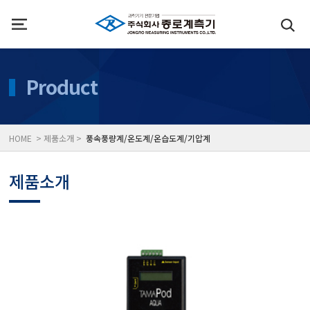
인사말
수질측정기
Product
위치
대기공기질/미세먼지/가
HOME > 제품소개 >
풍속풍량계/온도계/온습도계/기압계
풍속풍량계/온도계/온습
제품소개
당도/농도/염도/당산도/
전자저울/점도계/핀홀탐