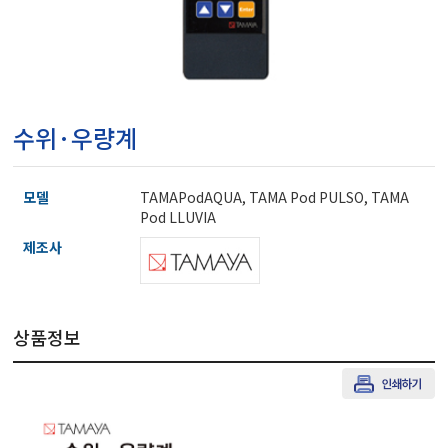
마이크로피펫
수분계/회전계/도막두께
수위·우량계
현미경/확대경
모델
TAMAPodAQUA, TAMA Pod PULSO, TAMA
색차계/광택계/조도계/
Pod LLUVIA
제조사
농업/임업/해양측정기
상품정보
경도계/물리/물성측정기
진공계/차압계/진공펌프