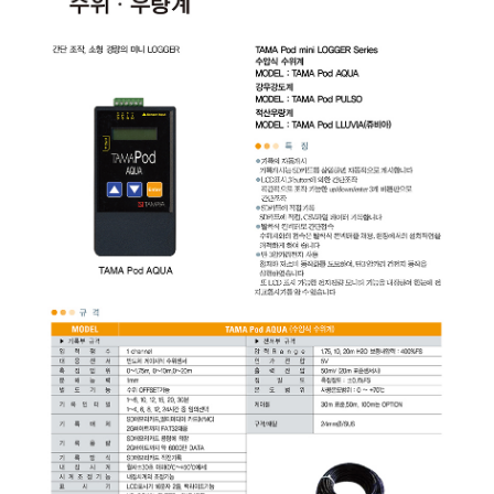
균질기/원심분리기/초음
이화학기기/교반기
열화상카메라