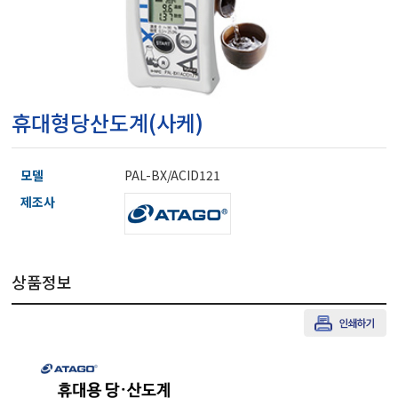
마이크로피펫
수분계/회전계/도막두께
휴대형당산도계(사케)
현미경/확대경
모델
PAL-BX/ACID121
색차계/광택계/조도계/
제조사
농업/임업/해양측정기
상품정보
경도계/물리/물성측정기
진공계/차압계/진공펌프