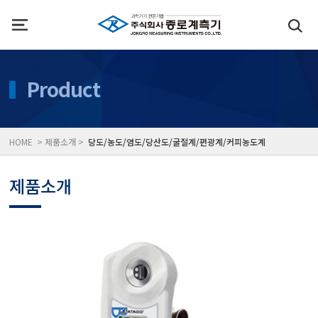
인사말
수질측정기
Product
위치
대기공기질/미세먼지/가
HOME > 제품소개 >
당도/농도/염도/당산도/굴절계/편광계/커피농도계
풍속풍량계/온도계/온습
제품소개
당도/농도/염도/당산도/
전자저울/점도계/핀홀탐