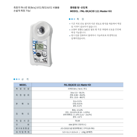
균질기/원심분리기/초음
이화학기기/교반기
열화상카메라