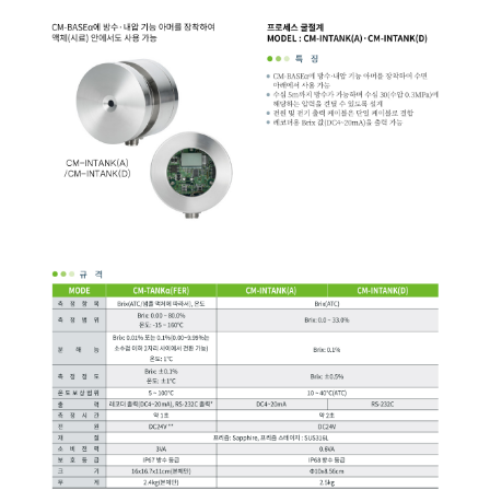
균질기/원심분리기/초음
이화학기기/교반기
열화상카메라