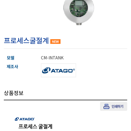
마이크로피펫
수분계/회전계/도막두께
프로세스굴절계
현미경/확대경
모델
CM-INTANK
색차계/광택계/조도계/
제조사
농업/임업/해양측정기
상품정보
경도계/물리/물성측정기
진공계/차압계/진공펌프