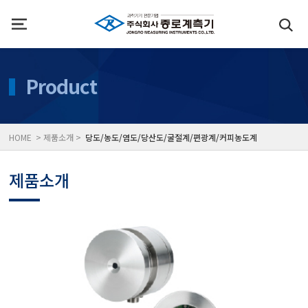
인사말
수질측정기
Product
위치
대기공기질/미세먼지/가
HOME > 제품소개 >
당도/농도/염도/당산도/굴절계/편광계/커피농도계
풍속풍량계/온도계/온습
제품소개
당도/농도/염도/당산도/
전자저울/점도계/핀홀탐