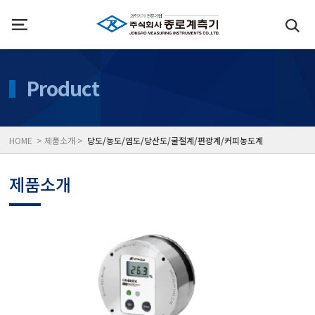
인사말
수질측정기
Product
위치
대기공기질/미세먼지/가
HOME > 제품소개 >
당도/농도/염도/당산도/굴절계/편광계/커피농도계
풍속풍량계/온도계/온습
제품소개
당도/농도/염도/당산도/
전자저울/점도계/핀홀탐