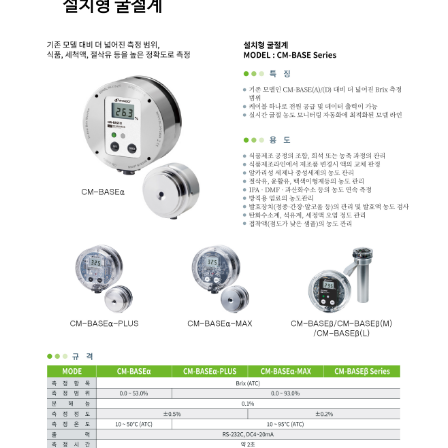
균질기/원심분리기/초음
이화학기기/교반기
열화상카메라