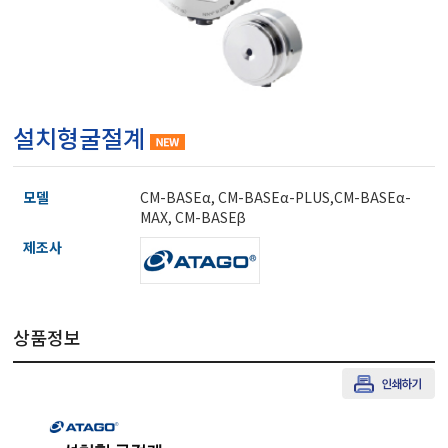
마이크로피펫
수분계/회전계/도막두께
설치형굴절계
현미경/확대경
모델
CM-BASEα, CM-BASEα-PLUS,CM-BASEα-
색차계/광택계/조도계/
MAX, CM-BASEβ
제조사
농업/임업/해양측정기
상품정보
경도계/물리/물성측정기
진공계/차압계/진공펌프