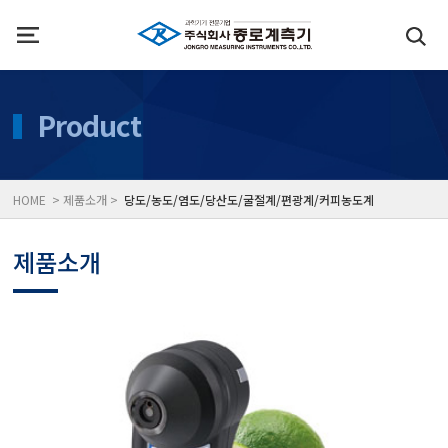
인사말
수질측정기
Product
위치
대기공기질/미세먼지/가
HOME > 제품소개 >
당도/농도/염도/당산도/굴절계/편광계/커피농도계
풍속풍량계/온도계/온습
제품소개
당도/농도/염도/당산도/
전자저울/점도계/핀홀탐