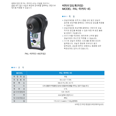
균질기/원심분리기/초음
이화학기기/교반기
열화상카메라