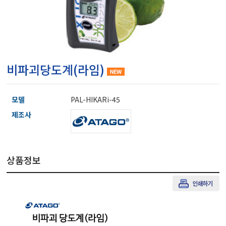
마이크로피펫
수분계/회전계/도막두께
비파괴당도계(라임)
현미경/확대경
모델
PAL-HIKARi-45
색차계/광택계/조도계/
제조사
농업/임업/해양측정기
상품정보
경도계/물리/물성측정기
진공계/차압계/진공펌프