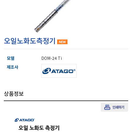
마이크로피펫
수분계/회전계/도막두께
오일노화도측정기
현미경/확대경
모델
DOM-24 Ti
색차계/광택계/조도계/
제조사
농업/임업/해양측정기
상품정보
경도계/물리/물성측정기
진공계/차압계/진공펌프