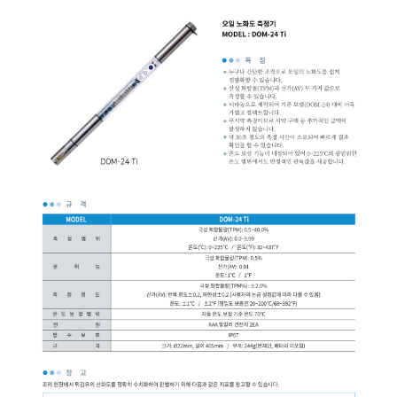
균질기/원심분리기/초음
이화학기기/교반기
열화상카메라