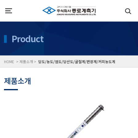
인사말
수질측정기
Product
위치
대기공기질/미세먼지/가
HOME > 제품소개 >
당도/농도/염도/당산도/굴절계/편광계/커피농도계
풍속풍량계/온도계/온습
제품소개
당도/농도/염도/당산도/
전자저울/점도계/핀홀탐