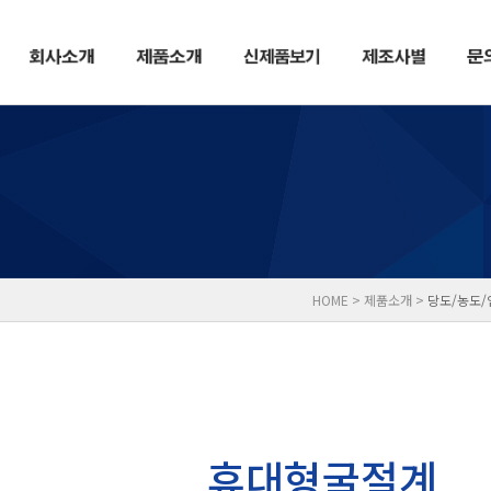
HOME > 제품소개 >
당도/농도/
휴대형굴절계