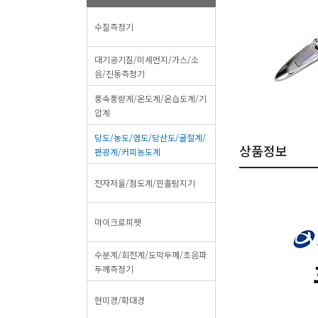
수질측정기
대기공기질/미세먼지/가스/소
음/진동측정기
풍속풍량계/온도계/온습도계/기
압계
당도/농도/염도/당산도/굴절계/
상품정보
편광계/커피농도계
전자저울/점도계/핀홀탐지기
마이크로피펫
수분계/회전계/도막두께/초음파
두께측정기
현미경/확대경