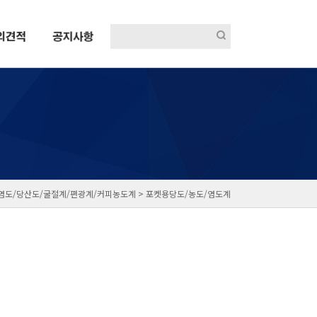
염도/당산도/굴절계/편광계/커피농도계 >
포켓용당도/농도/염도계