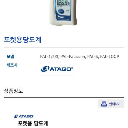
마이크로피펫
수분계/회전계/도막두께
포켓용당도계
현미경/확대경
모델
PAL-1/2/3, PAL-Patissier, PAL-S, PAL-LOOP
색차계/광택계/조도계/
제조사
농업/임업/해양측정기
상품정보
경도계/물리/물성측정기
진공계/차압계/진공펌프