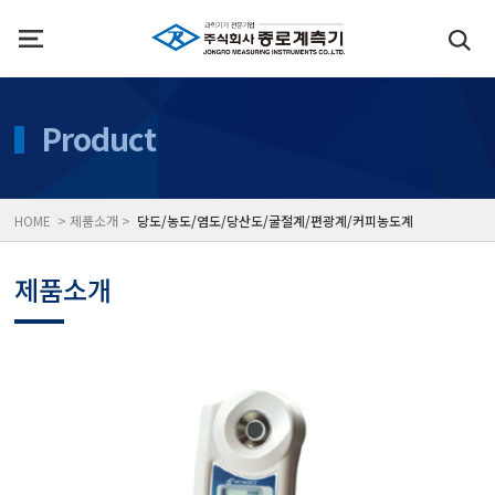
인사말
수질측정기
Product
위치
대기공기질/미세먼지/가
HOME > 제품소개 >
당도/농도/염도/당산도/굴절계/편광계/커피농도계
풍속풍량계/온도계/온습
제품소개
당도/농도/염도/당산도/
전자저울/점도계/핀홀탐