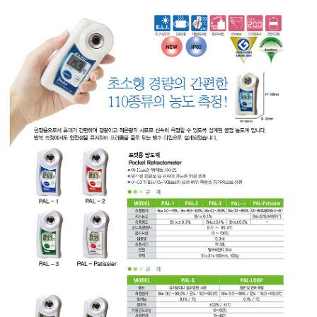
균질기/원심분리기/초음
이화학기기/교반기
열화상카메라