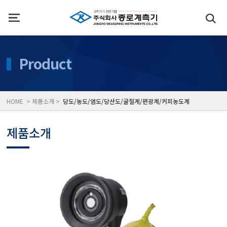
인사말
수질측정기
Product
위치
대기공기질/미세먼지/가
HOME > 제품소개 >
당도/농도/염도/당산도/굴절계/편광계/커피농도계
풍속풍량계/온도계/온습
제품소개
당도/농도/염도/당산도/
전자저울/점도계/핀홀탐