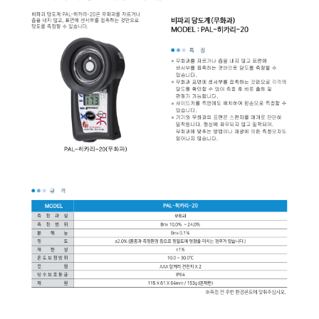
균질기/원심분리기/초음
이화학기기/교반기
열화상카메라