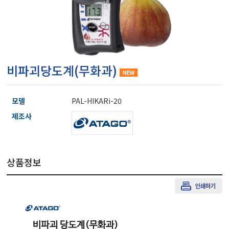
마이크로피펫
수분계/회전계/도막두께
비파괴당도계(무화과)
현미경/확대경
모델
PAL-HIKARi-20
색차계/광택계/조도계/
제조사
농업/임업/해양측정기
상품정보
경도계/물리/물성측정기
진공계/차압계/진공펌프