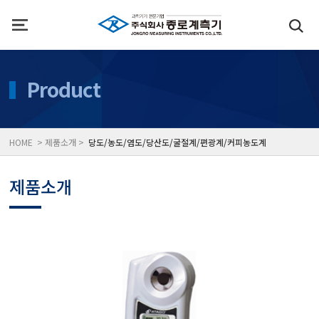
인사말
수질측정기
Product
위치
대기공기질/미세먼지/가
HOME > 제품소개 >
당도/농도/염도/당산도/굴절계/편광계/커피농도계
풍속풍량계/온도계/온습
제품소개
당도/농도/염도/당산도/
전자저울/점도계/핀홀탐