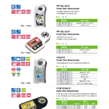
균질기/원심분리기/초음
이화학기기/교반기
열화상카메라