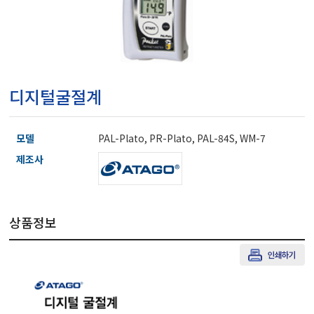
마이크로피펫
수분계/회전계/도막두께
디지털굴절계
현미경/확대경
모델
PAL-Plato, PR-Plato, PAL-84S, WM-7
색차계/광택계/조도계/
제조사
농업/임업/해양측정기
상품정보
경도계/물리/물성측정기
진공계/차압계/진공펌프